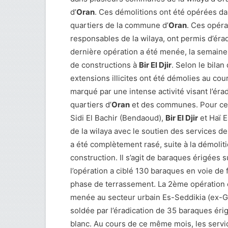
d’
Oran
. Ces démolitions ont été opérées d
quartiers de la commune d’
Oran
. Ces opéra
responsables de la wilaya, ont permis d’érad
dernière opération a été menée, la semaine 
de constructions à
Bir El Djir
. Selon le bilan
extensions illicites ont été démolies au couran
marqué par une intense activité visant l’érad
quartiers d’
Oran
et des communes. Pour ce s
Sidi El Bachir (Bendaoud),
Bir El Djir
et Haï E
de la wilaya avec le soutien des services de
a été complètement rasé, suite à la démoliti
construction. Il s’agit de baraques érigées
l’opération a ciblé 130 baraques en voie de 
phase de terrassement. La 2ème opération d
menée au secteur urbain Es-Seddikia (ex-Gamb
soldée par l’éradication de 35 baraques éri
blanc. Au cours de ce même mois, les serv