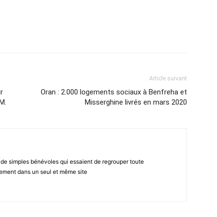
atsApp
Email
Imprimer
Telegram
Article suivant
r
Oran : 2.000 logements sociaux à Benfreha et
M.
Misserghine livrés en mars 2020
 de simples bénévoles qui essaient de regrouper toute
gement dans un seul et même site