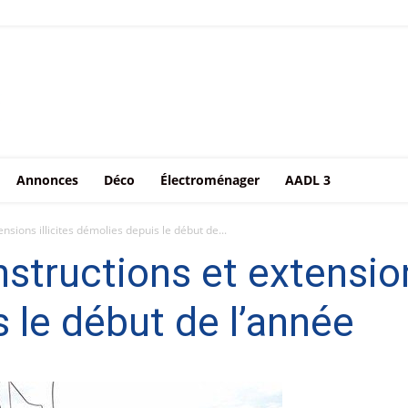
Annonces
Déco
Électroménager
AADL 3
nsions illicites démolies depuis le début de...
structions et extensions
 le début de l’année