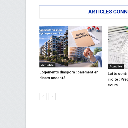
ARTICLES CONN
Actualite
Actualite
Logements diaspora : paiement en
Lutte contr
dinars accepté
illicite : Pr
cours