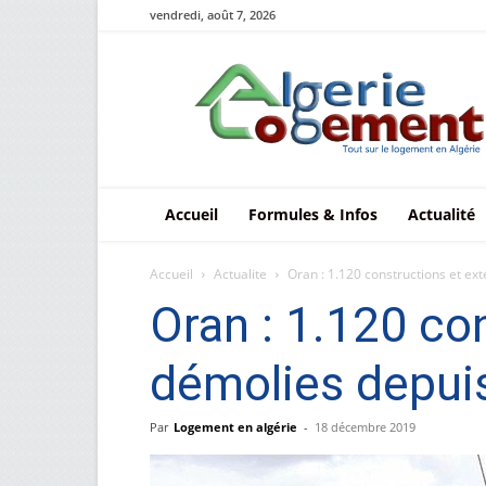
vendredi, août 7, 2026
Le
logement
en
Algérie
Accueil
Formules & Infos
Actualité
Accueil
Actualite
Oran : 1.120 constructions et exte
Oran : 1.120 con
démolies depuis
Par
Logement en algérie
-
18 décembre 2019