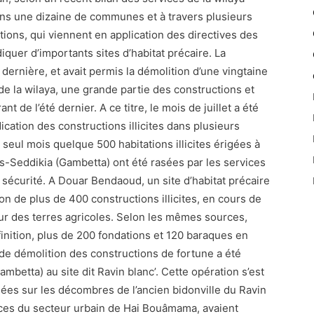
ans une dizaine de communes et à travers plusieurs
tions, qui viennent en application des directives des
iquer d’importants sites d’habitat précaire. La
dernière, et avait permis la démolition d’une vingtaine
 de la wilaya, une grande partie des constructions et
t de l’été dernier. A ce titre, le mois de juillet a été
ication des constructions illicites dans plusieurs
eul mois quelque 500 habitations illicites érigées à
s-Seddikia (Gambetta) ont été rasées par les services
 sécurité. A Douar Bendaoud, un site d’habitat précaire
on de plus de 400 constructions illicites, en cours de
 sur des terres agricoles. Selon les mêmes sources,
finition, plus de 200 fondations et 120 baraques en
e démolition des constructions de fortune a été
etta) au site dit Ravin blanc’. Cette opération s’est
gées sur les décombres de l’ancien bidonville du Ravin
ices du secteur urbain de Hai Bouâmama, avaient