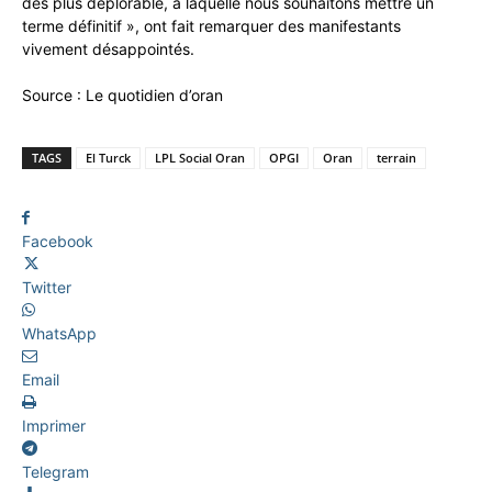
des plus déplorable, à laquelle nous souhaitons mettre un
terme définitif », ont fait remarquer des manifestants
vivement désappointés.
Source : Le quotidien d’oran
TAGS
El Turck
LPL Social Oran
OPGI
Oran
terrain
Facebook
Twitter
WhatsApp
Email
Imprimer
Telegram