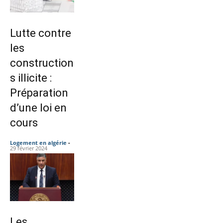
Lutte contre
les
construction
s illicite :
Préparation
d’une loi en
cours
Logement en algérie
-
29 février 2024
Les