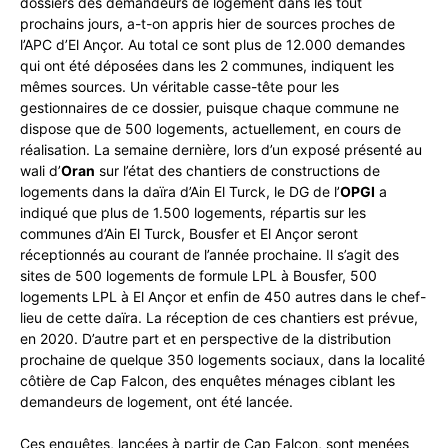
dossiers des demandeurs de logement dans les tout
prochains jours, a-t-on appris hier de sources proches de
l’APC d’El Ançor. Au total ce sont plus de 12.000 demandes
qui ont été déposées dans les 2 communes, indiquent les
mêmes sources. Un véritable casse-tête pour les
gestionnaires de ce dossier, puisque chaque commune ne
dispose que de 500 logements, actuellement, en cours de
réalisation. La semaine dernière, lors d’un exposé présenté au
wali d’
Oran
sur l’état des chantiers de constructions de
logements dans la daïra d’Ain El Turck, le DG de l’
OPGI
a
indiqué que plus de 1.500 logements, répartis sur les
communes d’Ain El Turck, Bousfer et El Ançor seront
réceptionnés au courant de l’année prochaine. Il s’agit des
sites de 500 logements de formule LPL à Bousfer, 500
logements LPL à El Ançor et enfin de 450 autres dans le chef-
lieu de cette daïra. La réception de ces chantiers est prévue,
en 2020. D’autre part et en perspective de la distribution
prochaine de quelque 350 logements sociaux, dans la localité
côtière de Cap Falcon, des enquêtes ménages ciblant les
demandeurs de logement, ont été lancée.
Ces enquêtes, lancées à partir de Cap Falcon, sont menées