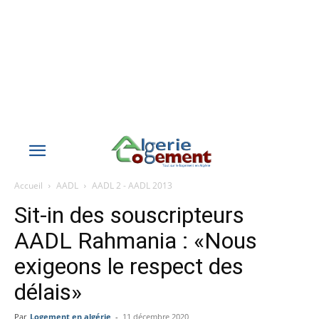
Accueil
AADL
AADL 2 - AADL 2013
Sit-in des souscripteurs
AADL Rahmania : «Nous
exigeons le respect des
délais»
Par
Logement en algérie
-
11 décembre 2020