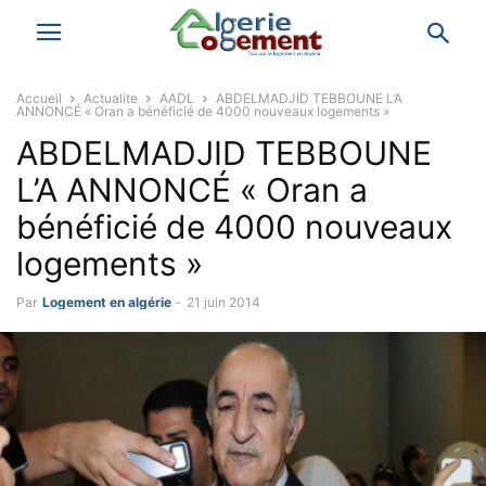
Accueil
Actualite
AADL
ABDELMADJID TEBBOUNE L’A
ANNONCÉ « Oran a bénéficié de 4000 nouveaux logements »
ABDELMADJID TEBBOUNE
L’A ANNONCÉ « Oran a
bénéficié de 4000 nouveaux
logements »
Par
Logement en algérie
-
21 juin 2014