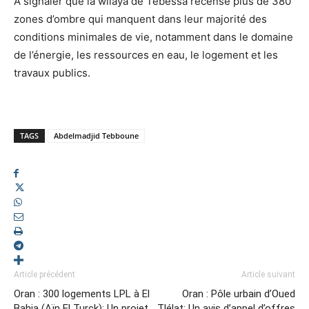
A signaler que la wilaya de Tébessa recense plus de 380
zones d’ombre qui manquent dans leur majorité des
conditions minimales de vie, notamment dans le domaine
de l’énergie, les ressources en eau, le logement et les
travaux publics.
TAGS
Abdelmadjid Tebboune
Article précédent
Article suivant
Oran : 300 logements LPL à El
Oran : Pôle urbain d’Oued
Bahia (Aïn El Turck): Un projet
Tlélat: Un avis d’appel d’offres