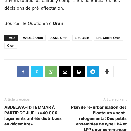
travers toutes les daïras y compris les bénéficiaires des
décisions de pré-affectation.
Source : le Quotidien d’
Oran
TAGS
AADL 2 Oran
AADL Oran
LPA Oran
LPL Social Oran
Oran
Article précédent
Article suivant
ABDELWAHID TEMMAR À
Plan de ré-urbanisation des
PARTIR DE JIJEL : «40 000
Planteurs «post-
logements ont été distribués
relogement»: Des petits
en décembre»
ensembles de type LPA et
LPP pour commencer