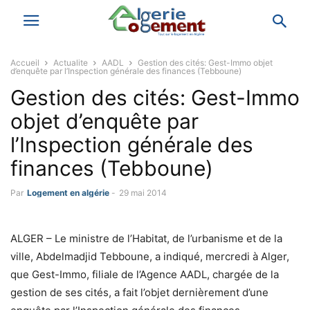
Accueil
Actualite
AADL
Gestion des cités: Gest-Immo objet
d’enquête par l’Inspection générale des finances (Tebboune)
Gestion des cités: Gest-Immo
objet d’enquête par
l’Inspection générale des
finances (Tebboune)
Par
Logement en algérie
-
29 mai 2014
ALGER – Le ministre de l’Habitat, de l’urbanisme et de la
ville, Abdelmadjid Tebboune, a indiqué, mercredi à Alger,
que Gest-Immo, filiale de l’Agence AADL, chargée de la
gestion de ses cités, a fait l’objet dernièrement d’une