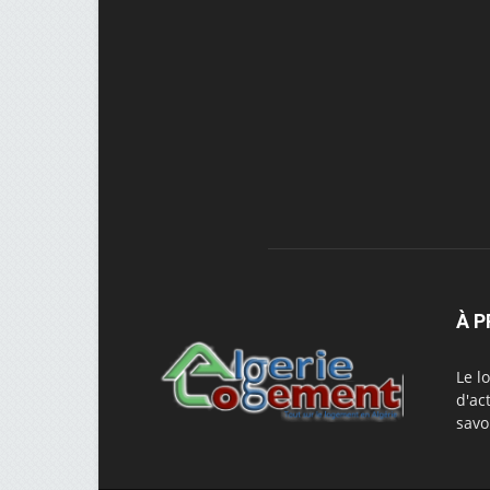
À 
Le l
d'ac
savo