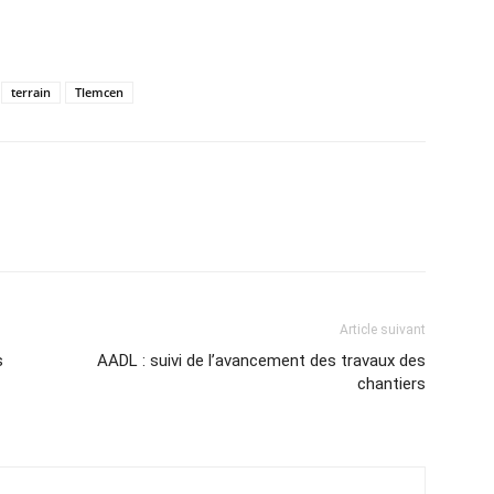
terrain
Tlemcen
atsApp
Email
Imprimer
Telegram
Article suivant
s
AADL : suivi de l’avancement des travaux des
chantiers