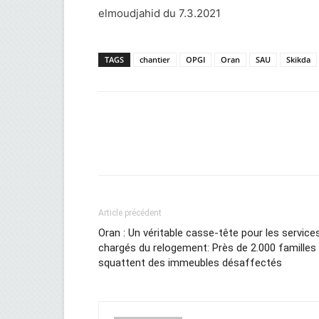
elmoudjahid du 7.3.2021
TAGS
chantier
OPGI
Oran
SAU
Skikda
Facebook
Twitter
Wh
Article précédent
Oran : Un véritable casse-tête pour les service
chargés du relogement: Près de 2.000 familles
squattent des immeubles désaffectés