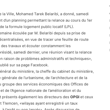
de la Ville, Mohamed Tarek Belaribi, a donné, samedi
nt d’un planning permettant la relance au cours du 1er
 de la formule logement public locatif (LPL).
emaine écoulée par M. Belaribi depuis sa prise de
décentralisées, en vue de tracer une feuille de route
n des travaux et écouter constamment les
présidé, samedi dernier, une réunion visant la relance
raison de problèmes administratifs et techniques»,
ublié sur sa page Facebook.
général du ministère, la cheffe du cabinet du ministère,
ce générale de l’urbanisme, de l’architecture et de la
du groupe des services économiques des Offices de
t de l’Agence nationale de l’amélioration et du
 présents également les directeurs des
OPGI
et ceux
t Tlemcen, «wilayas ayant enregistré un taux
à l’arrêt ou non lancés». Après discussion de