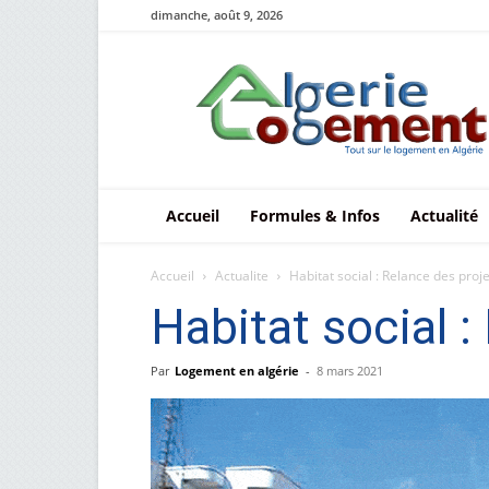
dimanche, août 9, 2026
Le
logement
en
Algérie
Accueil
Formules & Infos
Actualité
Accueil
Actualite
Habitat social : Relance des projet
Habitat social :
Par
Logement en algérie
-
8 mars 2021