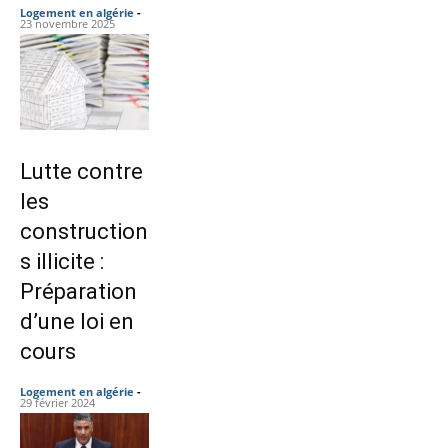
Logement en algérie
-
23 novembre 2025
Lutte contre
les
construction
s illicite :
Préparation
d’une loi en
cours
Logement en algérie
-
29 février 2024