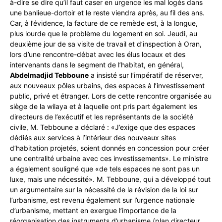
à-dire se dire qu’il faut caser en urgence les mal logés dans
une banlieue-dortoir et le reste viendra après, au fil des ans.
Car, à l’évidence, la facture de ce remède est, à la longue,
plus lourde que le problème du logement en soi. Jeudi, au
deuxième jour de sa visite de travail et d’inspection à Oran,
lors d’une rencontre-débat avec les élus locaux et des
intervenants dans le segment de l’habitat, en général,
Abdelmadjid Tebboune
a insisté sur l’impératif de réserver,
aux nouveaux pôles urbains, des espaces à l’investissement
public, privé et étranger. Lors de cette rencontre organisée au
siège de la wilaya et à laquelle ont pris part également les
directeurs de l’exécutif et les représentants de la société
civile, M. Tebboune a déclaré : «J’exige que des espaces
dédiés aux services à l’intérieur des nouveaux sites
d’habitation projetés, soient donnés en concession pour créer
une centralité urbaine avec ces investissements». Le ministre
a également souligné que «de tels espaces ne sont pas un
luxe, mais une nécessité». M. Tebboune, qui a développé tout
un argumentaire sur la nécessité de la révision de la loi sur
l’urbanisme, est revenu également sur l’urgence nationale
d’urbanisme, mettant en exergue l’importance de la
réorganisation des instruments d’urbanisme (plan directeur