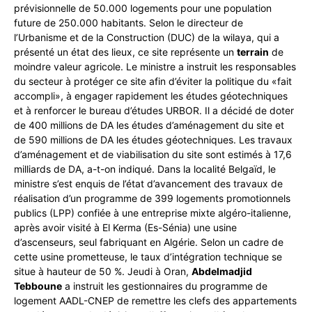
prévisionnelle de 50.000 logements pour une population
future de 250.000 habitants. Selon le directeur de
l’Urbanisme et de la Construction (DUC) de la wilaya, qui a
présenté un état des lieux, ce site représente un
terrain
de
moindre valeur agricole. Le ministre a instruit les responsables
du secteur à protéger ce site afin d’éviter la politique du «fait
accompli», à engager rapidement les études géotechniques
et à renforcer le bureau d’études URBOR. Il a décidé de doter
de 400 millions de DA les études d’aménagement du site et
de 590 millions de DA les études géotechniques. Les travaux
d’aménagement et de viabilisation du site sont estimés à 17,6
milliards de DA, a-t-on indiqué. Dans la localité Belgaïd, le
ministre s’est enquis de l’état d’avancement des travaux de
réalisation d’un programme de 399 logements promotionnels
publics (LPP) confiée à une entreprise mixte algéro-italienne,
après avoir visité à El Kerma (Es-Sénia) une usine
d’ascenseurs, seul fabriquant en Algérie. Selon un cadre de
cette usine prometteuse, le taux d’intégration technique se
situe à hauteur de 50 %. Jeudi à Oran,
Abdelmadjid
Tebboune
a instruit les gestionnaires du programme de
logement AADL-CNEP de remettre les clefs des appartements