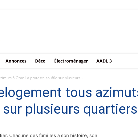
Annonces
Déco
Électroménager
AADL 3
imuts à Oran La protesta souffle sur plusieurs...
elogement tous azimut
 sur plusieurs quartiers
tier. Chacune des familles a son histoire, son