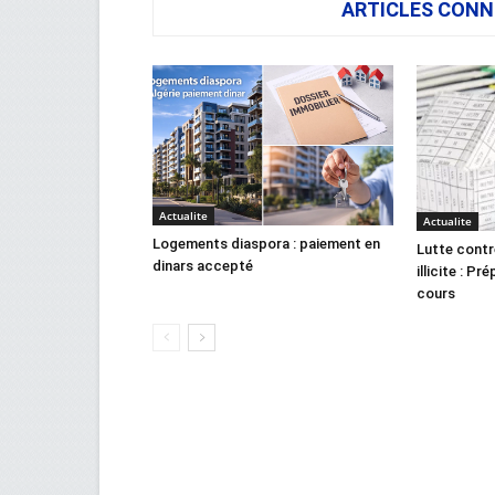
ARTICLES CONN
Actualite
Actualite
Logements diaspora : paiement en
Lutte contr
dinars accepté
illicite : Pr
cours