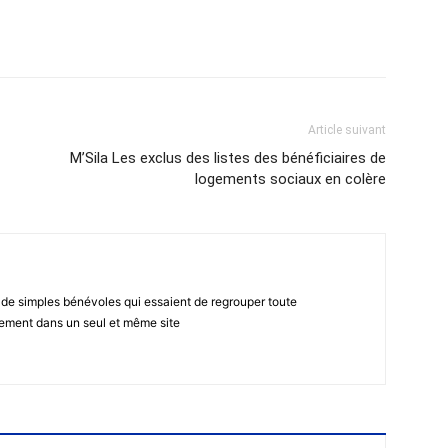
atsApp
Email
Imprimer
Telegram
Article suivant
M’Sila Les exclus des listes des bénéficiaires de
logements sociaux en colère
 de simples bénévoles qui essaient de regrouper toute
gement dans un seul et même site