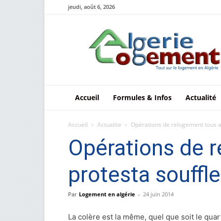
jeudi, août 6, 2026
Le
logement
en
Algérie
Accueil
Formules & Infos
Actualité
Accueil
Actualite
Opérations de relogement tous az
Opérations de r
protesta souffle
Par
Logement en algérie
-
24 juin 2014
La colère est la même, quel que soit le quar