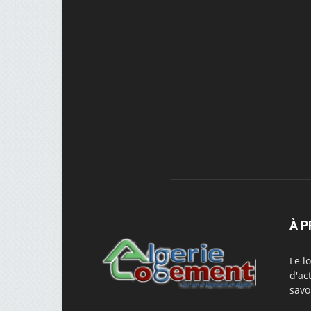
À 
Le l
d'ac
savo