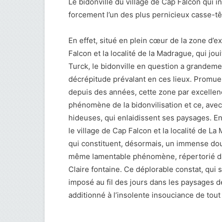
Le bidonville du village de Cap Falcon qui i
forcement l’un des plus pernicieux casse-t
En effet, situé en plein cœur de la zone d’e
Falcon et la localité de la Madrague, qui jo
Turck, le bidonville en question a grandement
décrépitude prévalant en ces lieux. Promue à
depuis des années, cette zone par excellen
phénomène de la bidonvilisation et ce, avec
hideuses, qui enlaidissent ses paysages. En
le village de Cap Falcon et la localité de La
qui constituent, désormais, un immense doua
même lamentable phénomène, répertorié dan
Claire fontaine. Ce déplorable constat, qui su
imposé au fil des jours dans les paysages de
additionné à l’insolente insouciance de tou