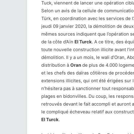
Tuck, viennent de lancer une opération cibla
Selon un avis de la cellule de communication 
Türk, en coordination avec les services de l
jeudi 09 janvier 2020, la démolition de deux 
mêmes sources indiquent que l’opération se
de la côte d’Aïn
El Turck
. A ce titre, des éq
toute nouvelle construction illicite avant l’
démolition. Il y a un mois, le wali d’Oran, 
distribution à
Oran
de plus de 4.000 logeme
et les chefs des daïras côtières de procéder
extensions illicites, qui ont été érigées sur l
n’hésitera pas à sanctionner tout responsab
plages en bidonvilles. Du coup, les respons
retrouvés devant le fait accompli et auront
le compliqué écheveau relatif aux constructio
El Turck
.