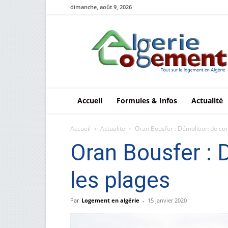
dimanche, août 9, 2026
Le
logement
en
Algérie
Accueil
Formules & Infos
Actualité
Accueil
Actualite
Oran Bousfer : Démolition de cons
Oran Bousfer : D
les plages
Par
Logement en algérie
-
15 janvier 2020