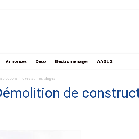
Annonces
Déco
Électroménager
AADL 3
tructions illicites sur les plages
émolition de constructi