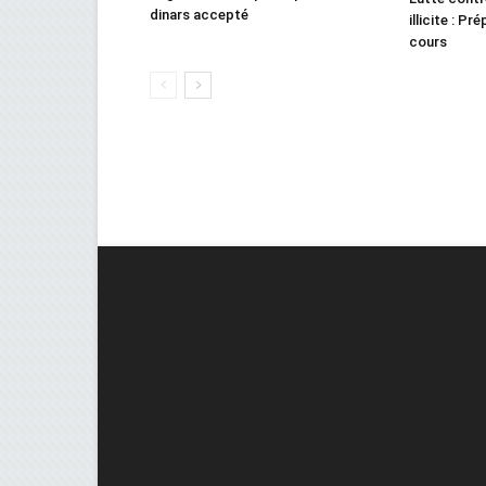
dinars accepté
illicite : Pr
cours