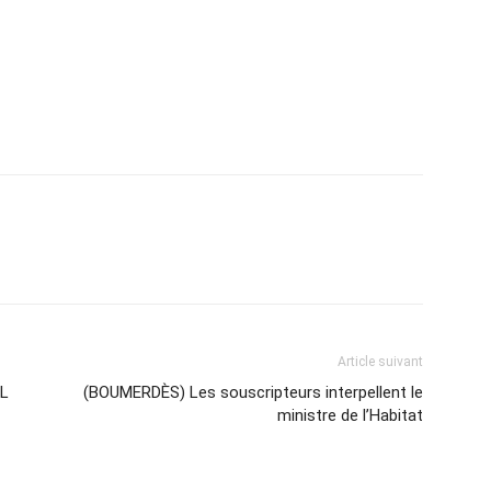
atsApp
Email
Imprimer
Telegram
Article suivant
DL
(BOUMERDÈS) Les souscripteurs interpellent le
ministre de l’Habitat