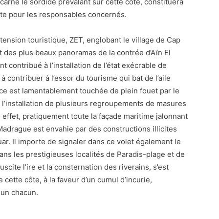
ncarne le sordide prévalant sur cette côte, constituera
ête pour les responsables concernés.
xtension touristique, ZET, englobant le village de Cap
uit des plus beaux panoramas de la contrée d’Aïn El
 contribué à l’installation de l’état exécrable de
 contribuer à l’essor du tourisme qui bat de l’aile
ce est lamentablement touchée de plein fouet par le
 l’installation de plusieurs regroupements de masures
 effet, pratiquement toute la façade maritime jalonnant
 Madrague est envahie par des constructions illicites
r. Il importe de signaler dans ce volet également le
s les prestigieuses localités de Paradis-plage et de
scite l’ire et la consternation des riverains, s’est
 cette côte, à la faveur d’un cumul d’incurie,
t un chacun.