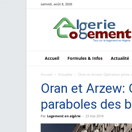
samedi, août 8, 2026
Le
logement
en
Algérie
Accueil
Formules & Infos
Actualité
Accueil
Actualite
Oran et Arzew: Opération pilote 
Oran et Arzew: 
paraboles des 
Par
Logement en algérie
-
23 mai 2018