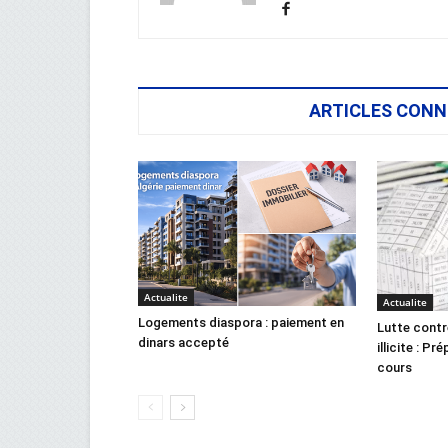
ARTICLES CONN
Actualite
Actualite
Logements diaspora : paiement en
Lutte contr
dinars accepté
illicite : Pr
cours