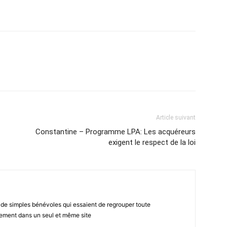
atsApp
Email
Imprimer
Telegram
Article suivant
Constantine – Programme LPA: Les acquéreurs
exigent le respect de la loi
 de simples bénévoles qui essaient de regrouper toute
gement dans un seul et même site