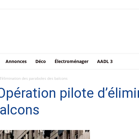
Annonces
Déco
Électroménager
AADL 3
d’élimination des paraboles des balcons
Opération pilote d’élim
balcons