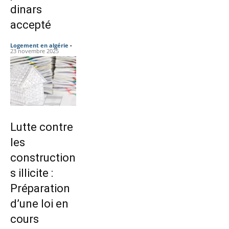
dinars
accepté
Logement en algérie
-
23 novembre 2025
Lutte contre
les
construction
s illicite :
Préparation
d’une loi en
cours