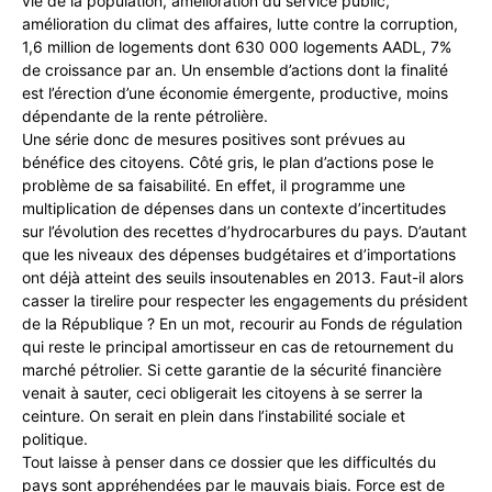
vie de la population, amélioration du service public,
amélioration du climat des affaires, lutte contre la corruption,
1,6 million de logements dont 630 000 logements AADL, 7%
de croissance par an. Un ensemble d’actions dont la finalité
est l’érection d’une économie émergente, productive, moins
dépendante de la rente pétrolière.
Une série donc de mesures positives sont prévues au
bénéfice des citoyens. Côté gris, le plan d’actions pose le
problème de sa faisabilité. En effet, il programme une
multiplication de dépenses dans un contexte d’incertitudes
sur l’évolution des recettes d’hydrocarbures du pays. D’autant
que les niveaux des dépenses budgétaires et d’importations
ont déjà atteint des seuils insoutenables en 2013. Faut-il alors
casser la tirelire pour respecter les engagements du président
de la République ? En un mot, recourir au Fonds de régulation
qui reste le principal amortisseur en cas de retournement du
marché pétrolier. Si cette garantie de la sécurité financière
venait à sauter, ceci obligerait les citoyens à se serrer la
ceinture. On serait en plein dans l’instabilité sociale et
politique.
Tout laisse à penser dans ce dossier que les difficultés du
pays sont appréhendées par le mauvais biais. Force est de