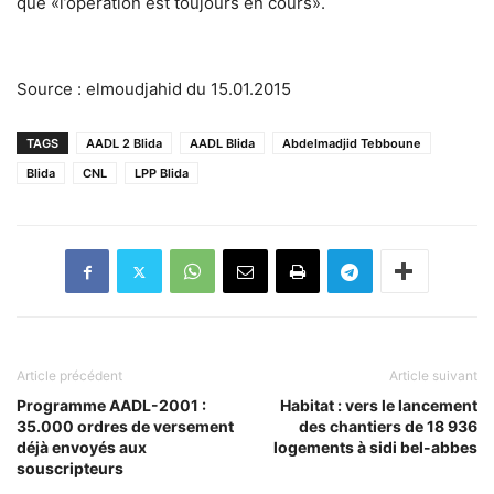
que «l’opération est toujours en cours».
Source : elmoudjahid du 15.01.2015
TAGS
AADL 2 Blida
AADL Blida
Abdelmadjid Tebboune
Blida
CNL
LPP Blida
Article précédent
Article suivant
Programme AADL-2001 :
Habitat : vers le lancement
35.000 ordres de versement
des chantiers de 18 936
déjà envoyés aux
logements à sidi bel-abbes
souscripteurs