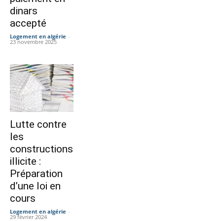
dinars
accepté
Logement en algérie
-
23 novembre 2025
Lutte contre
les
constructions
illicite :
Préparation
d’une loi en
cours
Logement en algérie
-
29 février 2024