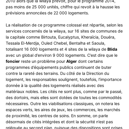
2010 alors que la wilaya prévoit, pour le programme 2014,
pas moins de 25 000 unités, chiffre qui revoit à la hausse les
prévisions annoncées de 22 000 logements.
La réalisation de ce programme colossal est répartie, selon les
services concernés de la wilaya, sur 16 sites de communes de
la capitale comme Birtouta, Eucalyptus, Kheraïcia, Douéra,
Tessala El-Merdja, Ouled Chebel, Bentalha et Saoula,
totalisant 16 000 logements et 4 sites de la wilaya de
Blida
avec un global d’environ 9 000 logements. C’est dire que le
foncier
reste un problème pour
Alger
dont certains
programmes d’équipements publics continuent de buter
contre la rareté des terrains. Du côté de la Direction du
logement, les responsables soulignent, toutefois, l’importance
donnée à la qualité des logements réalisés avec des
matériaux nobles. Les cités ne sont plus, comme par le passé,
des dortoirs, mais elles sont dotées de toutes les commodités
nécessaires. Outre les viabilisations classiques, on notera les
espaces verts, les aires de jeux, les commerces, les marchés
de proximité, les centres de soins. En somme, on parle
désormais de cités intégrées et dont la sécurité n’est pas
reléguée au second plan, puisque des dispositions sont prises