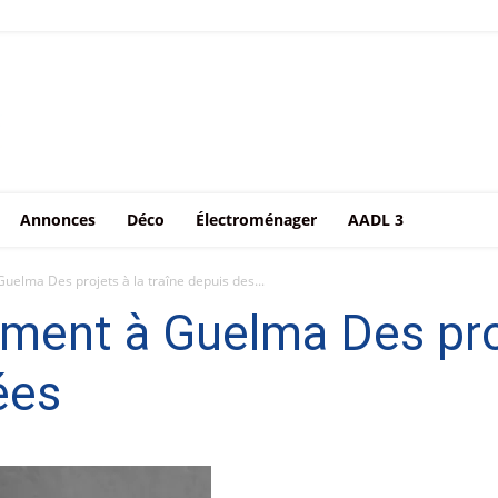
Annonces
Déco
Électroménager
AADL 3
uelma Des projets à la traîne depuis des...
ment à Guelma Des proj
ées