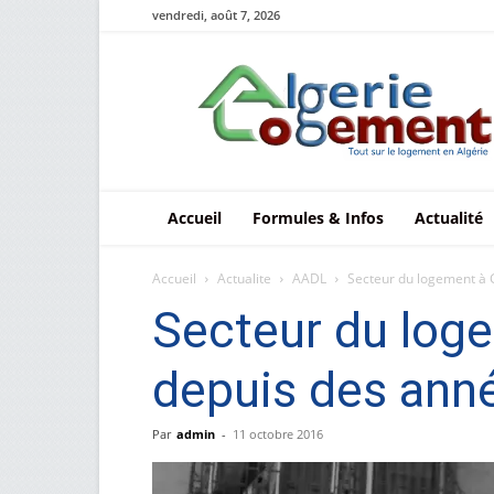
vendredi, août 7, 2026
Le
logement
en
Algérie
Accueil
Formules & Infos
Actualité
Accueil
Actualite
AADL
Secteur du logement à G
Secteur du loge
depuis des ann
Par
admin
-
11 octobre 2016