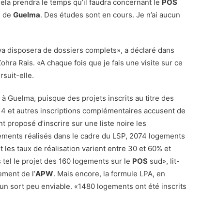
Cela prendra le temps qu’il faudra concernant le
POS
e de
Guelma
. Des études sont en cours. Je n’ai aucun
a disposera de dossiers complets», a déclaré dans
hra Rais. «A chaque fois que je fais une visite sur ce
suit-elle.
e à Guelma, puisque des projets inscrits au titre des
 et autres inscriptions complémentaires accusent de
t proposé d’inscrire sur une liste noire les
gements réalisés dans le cadre du LSP, 2074 logements
t les taux de réalisation varient entre 30 et 60% et
s tel le projet des 160 logements sur le
POS
sud», lit-
ement de l’
APW
. Mais encore, la formule LPA, en
 un sort peu enviable. «1480 logements ont été inscrits