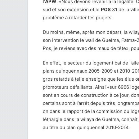
l’
APW
. «Nous devons revenir à la légalité. 
sud et son extension et le
POS
31 de la vill
problème à retarder les projets.
Du moins, même, après mon départ, la wilay
son intervention le wali de Guelma, Fatma-Zo
Pos, je reviens avec des maux de tête», pour
En effet, le secteur du logement bat de l’ail
plans quinquennaux 2005-2009 et 2010-2014
gros retards à telle enseigne que les élus on
promoteurs défaillants. Ainsi «sur 6966 lo
sont en cours de construction à ce jour, don
certains sont à l’arrêt depuis très longtemp
on dans le rapport de la commission du log
léthargie dans la wilaya de Guelma, connaît
au titre du plan quinquennal 2010-2014.