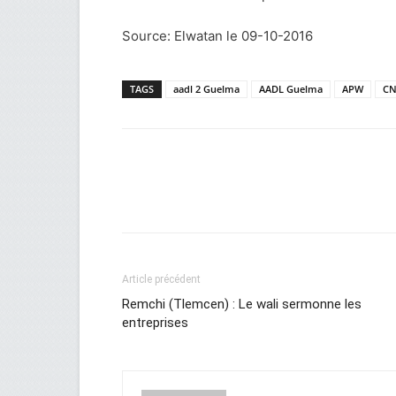
Source: Elwatan le 09-10-2016
TAGS
aadl 2 Guelma
AADL Guelma
APW
CN
Facebook
Twitter
Wh
Article précédent
Remchi (Tlemcen) : Le wali sermonne les
entreprises