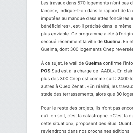
Les travaux dans 570 logements n’ont pas 
lancés», indique-t-on dans le rapport de la
imputées au manque d’assiettes foncières et
bénéficiaires», est-il précisé dans le même 
plus enviable. Ce programme a été à l’orig
secoué récemment la ville de
Guelma
. En e
Guelma, dont 300 logements Cnep reversés 
À ce sujet, le wali de
Guelma
confirme l’inf
POS
Sud est à la charge de l’AADL». En cla
plus des 300 Cnep est comme suit : 2400 l
autres à Oued Zenati. «En réalité, les tra
stade des terrassements, alors que 80 logem
Pour le reste des projets, ils n’ont pas en
qu’il en soit, c’est la catastrophe. «C’est la 
cette situation», proposent des élus. Quant 
reviendrons dans nos prochaines éditions.