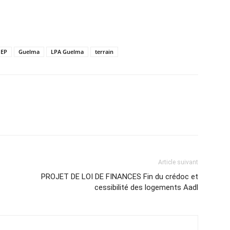
EP
Guelma
LPA Guelma
terrain
atsApp
Email
Imprimer
Telegram
Article suivant
PROJET DE LOI DE FINANCES Fin du crédoc et
cessibilité des logements Aadl