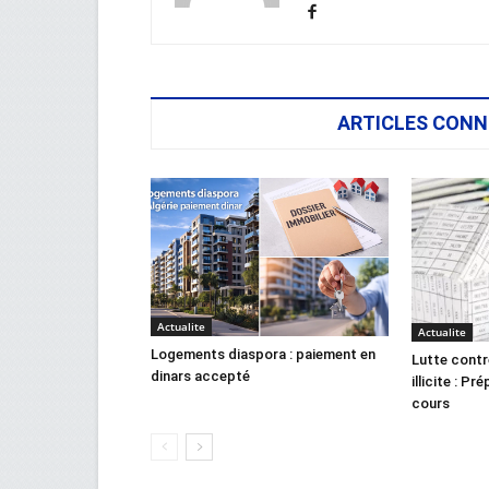
ARTICLES CONN
Actualite
Actualite
Logements diaspora : paiement en
Lutte contr
dinars accepté
illicite : Pr
cours