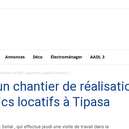
Annonces
Déco
Électroménager
AADL 3
lisation de 660 logements publics locatifs à...
un chantier de réalisat
cs locatifs à Tipasa
lal , qui effectue jeudi une visite de travail dans la