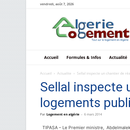
vendredi, août 7, 2026
Le
logement
en
Algérie
Accueil
Formules & Infos
Actualité
Accueil
Actualite
Sellal inspecte un chantier de réa
Sellal inspecte 
logements publi
Par
Logement en algérie
-
6 mars 2014
TIPASA – Le Premier ministre, Abdelmalek Sel