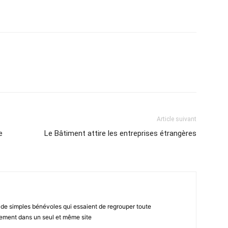
atsApp
Email
Imprimer
Telegram
Article suivant
e
Le Bâtiment attire les entreprises étrangères
 de simples bénévoles qui essaient de regrouper toute
gement dans un seul et même site