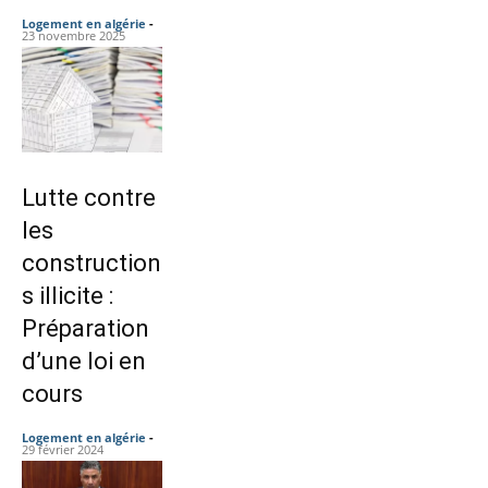
Logement en algérie
-
23 novembre 2025
Lutte contre
les
construction
s illicite :
Préparation
d’une loi en
cours
Logement en algérie
-
29 février 2024