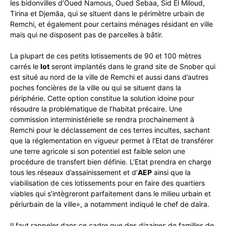
les bidonvilles d’Oued Namous, Oued Sebaa, Sid El Miloud,
Tirina et Djemâa, qui se situent dans le périmètre urbain de
Remchi, et également pour certains ménages résidant en ville
mais qui ne disposent pas de parcelles à bâtir.
La plupart de ces petits lotissements de 90 et 100 mètres
carrés le
lot
seront implantés dans le grand site de Snober qui
est situé au nord de la ville de Remchi et aussi dans d’autres
poches foncières de la ville ou qui se situent dans la
périphérie. Cette option constitue la solution idoine pour
résoudre la problématique de l’habitat précaire. Une
commission interministérielle se rendra prochainement à
Remchi pour le déclassement de ces terres incultes, sachant
que la réglementation en vigueur permet à l’Etat de transférer
une terre agricole si son potentiel est faible selon une
procédure de transfert bien définie. L’Etat prendra en charge
tous les réseaux d’assainissement et d’
AEP
ainsi que la
viabilisation de ces lotissements pour en faire des quartiers
viables qui s’intègreront parfaitement dans le milieu urbain et
périurbain de la ville», a notamment indiqué le chef de daïra.
Il faut rappeler dans ce cadre que des dizaines de familles de