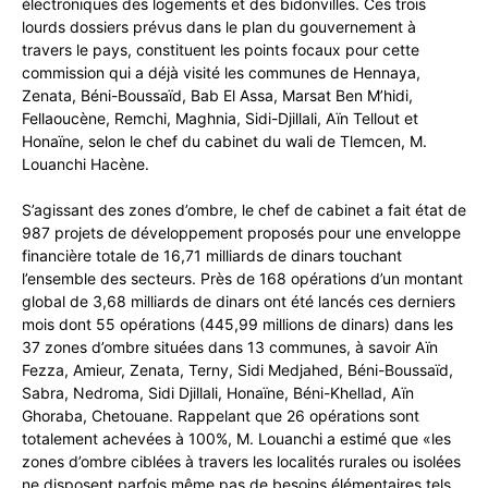
électroniques des logements et des bidonvilles. Ces trois
lourds dossiers prévus dans le plan du gouvernement à
travers le pays, constituent les points focaux pour cette
commission qui a déjà visité les communes de Hennaya,
Zenata, Béni-Boussaïd, Bab El Assa, Marsat Ben M’hidi,
Fellaoucène, Remchi, Maghnia, Sidi-Djillali, Aïn Tellout et
Honaïne, selon le chef du cabinet du wali de Tlemcen, M.
Louanchi Hacène.
S’agissant des zones d’ombre, le chef de cabinet a fait état de
987 projets de développement proposés pour une enveloppe
financière totale de 16,71 milliards de dinars touchant
l’ensemble des secteurs. Près de 168 opérations d’un montant
global de 3,68 milliards de dinars ont été lancés ces derniers
mois dont 55 opérations (445,99 millions de dinars) dans les
37 zones d’ombre situées dans 13 communes, à savoir Aïn
Fezza, Amieur, Zenata, Terny, Sidi Medjahed, Béni-Boussaïd,
Sabra, Nedroma, Sidi Djillali, Honaïne, Béni-Khellad, Aïn
Ghoraba, Chetouane. Rappelant que 26 opérations sont
totalement achevées à 100%, M. Louanchi a estimé que «les
zones d’ombre ciblées à travers les localités rurales ou isolées
ne disposent parfois même pas de besoins élémentaires tels