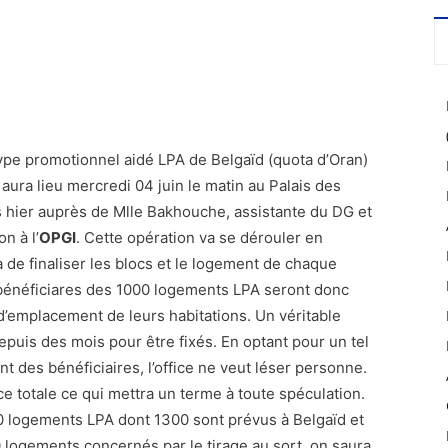
pe promotionnel aidé LPA de Belgaïd (quota d’Oran)
 aura lieu mercredi 04 juin le matin au Palais des
s hier auprès de Mlle Bakhouche, assistante du DG et
n à l’
OPGI
. Cette opération va se dérouler en
 de finaliser les blocs et le logement de chaque
s bénéficiares des 1000 logements LPA seront donc
e d’emplacement de leurs habitations. Un véritable
puis des mois pour être fixés. En optant pour un tel
des bénéficiaires, l’office ne veut léser personne.
e totale ce qui mettra un terme à toute spéculation.
0 logements LPA dont 1300 sont prévus à Belgaïd et
0 logements concernés par le tirage au sort, on saura