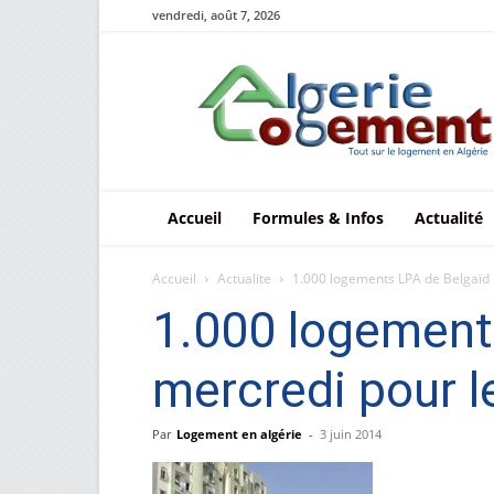
vendredi, août 7, 2026
Le
logement
en
Algérie
Accueil
Formules & Infos
Actualité
Accueil
Actualite
1.000 logements LPA de Belgaïd : 
1.000 logements
mercredi pour l
Par
Logement en algérie
-
3 juin 2014