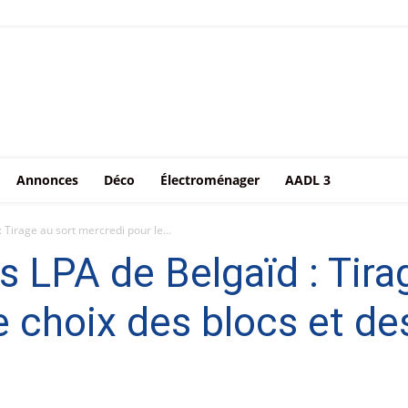
Annonces
Déco
Électroménager
AADL 3
Tirage au sort mercredi pour le...
 LPA de Belgaïd : Tira
e choix des blocs et de