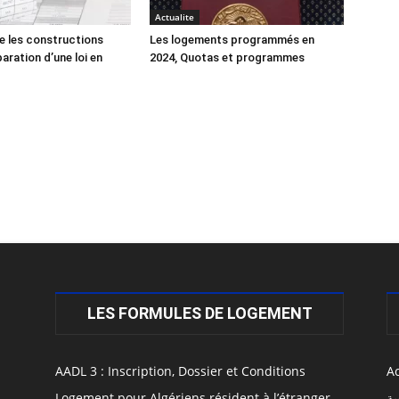
Actualite
e les constructions
Les logements programmés en
éparation d’une loi en
2024, Quotas et programmes
LES FORMULES DE LOGEMENT
AADL 3 : Inscription, Dossier et Conditions
Ac
Logement pour Algériens résident à l’étranger
ية