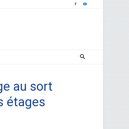
ge au sort
s étages