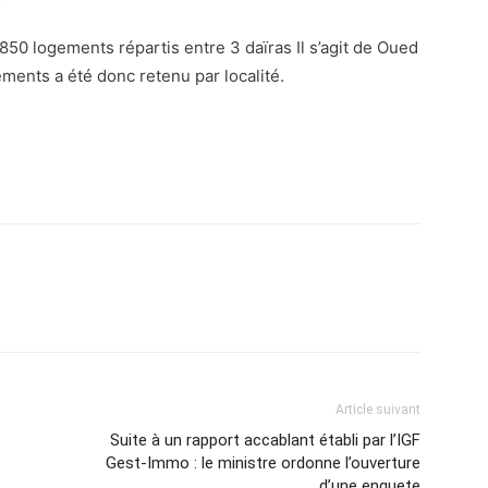
850 logements répartis entre 3 daïras Il s’agit de Oued
ements a été donc retenu par localité.
atsApp
Email
Imprimer
Telegram
Article suivant
Suite à un rapport accablant établi par l’IGF
Gest-Immo : le ministre ordonne l’ouverture
d’une enquete