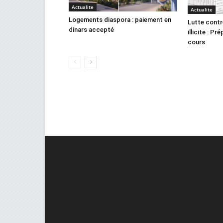
Actualite
Actualite
Logements diaspora : paiement en
Lutte contr
dinars accepté
illicite : Pr
cours