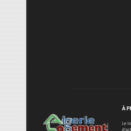
À 
Le l
d'ac