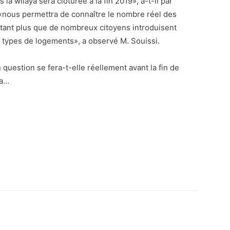
a wilaya sera clôturée à la fin 2019», a-t-il par
n «nous permettra de connaître le nombre réel des
tant plus que de nombreux citoyens introduisent
ts types de logements», a observé M. Souissi.
 question se fera-t-elle réellement avant la fin de
ra…
atsApp
Email
Imprimer
Telegram