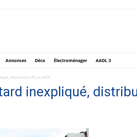
Annonces
Déco
Électroménager
AADL 3
liqué, distribution LPL et AADL
ard inexpliqué, distrib