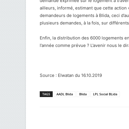
demande exprimée sur le logement à travers l
ailleurs, informé, estimant que cette actio
demandeurs de logements à Blida, ceci d’au
plusieurs demandes, à la fois, sur différen
Enfin, la distribution des 6000 logements en
l’année comme prévue ? L’avenir nous le di
Source : Elwatan du 16.10.2019
TAGS
AADL Blida
Blida
LPL Social BLida
Facebook
Twitter
Wh