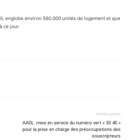
ADL englobe environ 560.000 unités de logement et que
 ce jour.
atsApp
Email
Imprimer
Telegram
Article suivant
AADL: mise en service du numéro vert « 30 40 »
pour la prise en charge des préoccupations des
souscripteurs