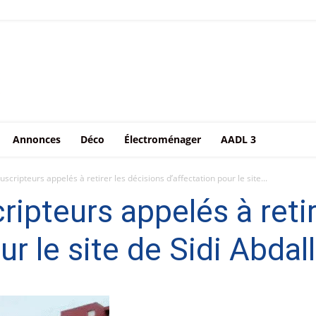
Annonces
Déco
Électroménager
AADL 3
scripteurs appelés à retirer les décisions d’affectation pour le site...
ipteurs appelés à retir
ur le site de Sidi Abdal