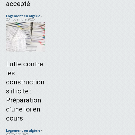
accepté
Logement en algérie
-
23 novembre 2025
Lutte contre
les
construction
s illicite :
Préparation
d’une loi en
cours
Logement en algérie
-
29 février 2024