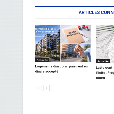
ARTICLES CONN
Actualite
Actualite
Logements diaspora : paiement en
Lutte contr
dinars accepté
illicite : Pr
cours