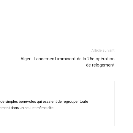
atsApp
Email
Imprimer
Telegram
Article suivant
Alger : Lancement imminent de la 25e opération
de relogement
 de simples bénévoles qui essaient de regrouper toute
gement dans un seul et même site