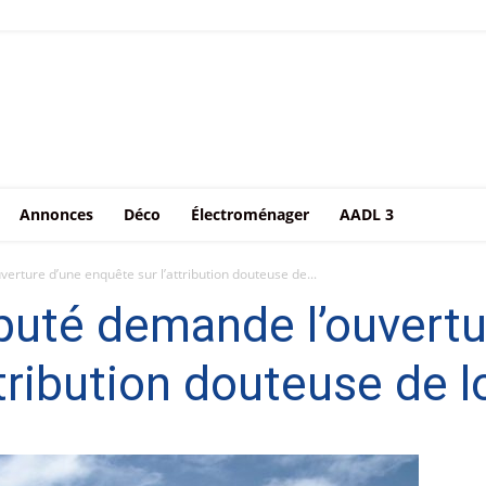
Annonces
Déco
Électroménager
AADL 3
erture d’une enquête sur l’attribution douteuse de...
puté demande l’ouvertu
ttribution douteuse de