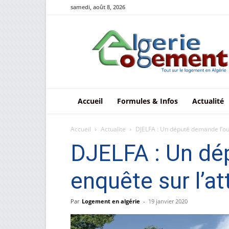
samedi, août 8, 2026
Le
logement
en
Algérie
Accueil
Formules & Infos
Actualité
Accueil
Actualite
DJELFA : Un député demande l’ouv
DJELFA : Un dé
enquête sur l’a
Par
Logement en algérie
-
19 janvier 2020