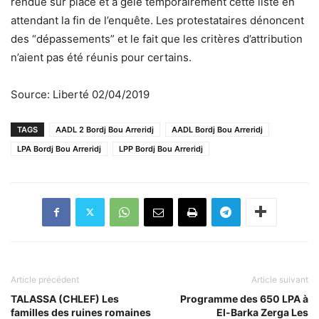
rendue sur place et a gelé temporairement cette liste en
attendant la fin de l’enquête. Les protestataires dénoncent
des “dépassements” et le fait que les critères d’attribution
n’aient pas été réunis pour certains.
Source: Liberté 02/04/2019
TAGS
AADL 2 Bordj Bou Arreridj
AADL Bordj Bou Arreridj
LPA Bordj Bou Arreridj
LPP Bordj Bou Arreridj
Article précédent
Article suivant
TALASSA (CHLEF) Les
Programme des 650 LPA à
familles des ruines romaines
El-Barka Zerga Les