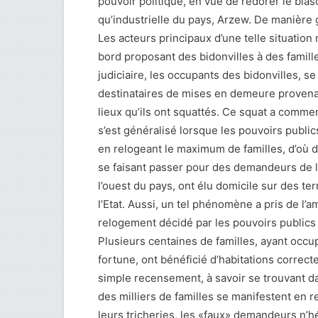
pouvoir politique, en vue de redorer le blas
qu’industrielle du pays, Arzew. De manière gé
Les acteurs principaux d’une telle situatio
bord proposant des bidonvilles à des famille
judiciaire, les occupants des bidonvilles, s
destinataires de mises en demeure provena
lieux qu’ils ont squattés. Ce squat a commen
s’est généralisé lorsque les pouvoirs publ
en relogeant le maximum de familles, d’où d’a
se faisant passer pour des demandeurs de 
l’ouest du pays, ont élu domicile sur des te
l’Etat. Aussi, un tel phénomène a pris de l’am
relogement décidé par les pouvoirs publics d
Plusieurs centaines de familles, ayant occ
fortune, ont bénéficié d’habitations correct
simple recensement, à savoir se trouvant d
des milliers de familles se manifestent en 
leurs tricheries, les «faux» demandeurs n’hé