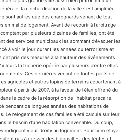
on de la plus grande ville aussi bien pétrochimique
nérale, la clochardisation de la ville s’est amplifiée.
n ne sont autres que des charognards venant de tout
s en mal de logement. Avant de recourir à l’arbitrage
e comptant par plusieurs dizaines de familles, ont été
nt des services municipaux les sommant d’évacuer les
cé à voir le jour durant les années du terrorisme et
ics ont pris des mesures à la hauteur des événements
illeurs la tricherie opérée par plusieurs d’entre elles
logements. Ces dernières venant de toutes parts de
rres agricoles et autres lopins de terrains appartenant à
pleur à partir de 2007, à la faveur de l’élan effréné du
ans le cadre de la résorption de l’habitat précaire.
upé pendant de longues années des habitations de
es. Le relogement de ces familles a été calculé sur leur
ans le besoin d’une habitation convenable. Du coup,
revendiquant «leur droit» au logement. Pour bien étayer
sitent pas à dresser des bidonvilles, des tentes et