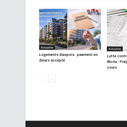
Actualite
Actualite
Logements diaspora : paiement en
Lutte contr
dinars accepté
illicite : Pr
cours