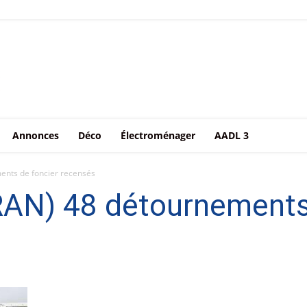
Annonces
Déco
Électroménager
AADL 3
ents de foncier recensés
RAN) 48 détournements