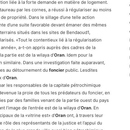
tion liée à la forte demande en matière de logement.
e taureau par les cornes, a réussi à régulariser au moins
 de propriété. Dans le sillage d’une telle action
tente d’une suite favorable devant émaner des mêmes
e terrains situés dans les sites de Bendaoud1,
isés. «Tout le contentieux lié à la régularisation
 année», a-t-on appris auprès des cadres de la
a partie est de la wilaya d’
Oran
. Idem pour la
n similaire. Dans une investigation faite auparavant,
liées au détournement du
foncier
public. Lesdites
x d’
Oran
.
 par les responsables de la capitale pétrochimique
t devenue la proie de tous les prédateurs du foncier, en
ties par des familles venant de la partie ouest du pays
t l’image de l’entrée est de la wilaya d’
Oran
. En
ipaux de la «vitrine est» d’
Oran
ont, à travers leur
e rôle des représentants de la justice et l’appui du