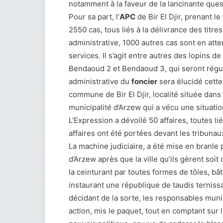
notamment à la faveur de la lancinante ques
Pour sa part, l’
APC
de Bir El Djir, prenant l
2550 cas, tous liés à la délivrance des titres
administrative, 1000 autres cas sont en at
services. Il s’agit entre autres des lopins d
Bendaoud 2 et Bendaoud 3, qui seront régular
administrative du
foncier
sera élucidé cette
commune de Bir El Djir, localité située dans l
municipalité d’Arzew qui a vécu une situatio
L’Expression a dévoilé 50 affaires, toutes 
affaires ont été portées devant les tribunau
La machine judiciaire, a été mise en branle
d’Arzew après que la ville qu’ils gèrent soi
la ceinturant par toutes formes de tôles, bâ
instaurant une république de taudis ternissan
décidant de la sorte, les responsables munic
action, mis le paquet, tout en comptant sur l