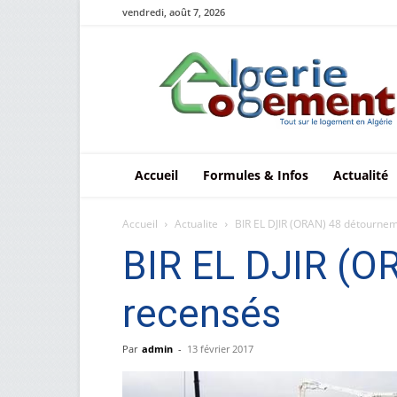
vendredi, août 7, 2026
Le
logement
en
Algérie
Accueil
Formules & Infos
Actualité
Accueil
Actualite
BIR EL DJIR (ORAN) 48 détournem
BIR EL DJIR (O
recensés
Par
admin
-
13 février 2017