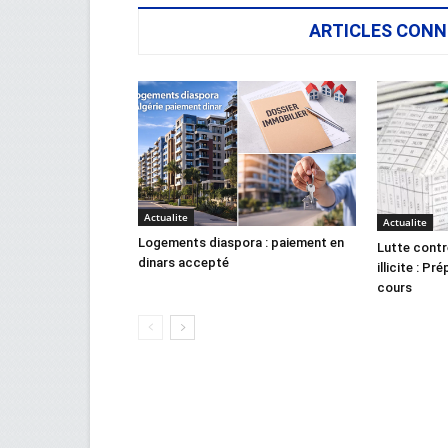
ARTICLES CONN
Actualite
Actualite
Logements diaspora : paiement en
Lutte contr
dinars accepté
illicite : Pr
cours