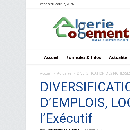
vendredi, août 7, 2026
Le
logement
en
Algérie
Accueil
Formules & Infos
Actualité
Accueil
Actualite
DIVERSIFICATION DES RICHESSES
DIVERSIFICATI
D’EMPLOIS, LO
l’Exécutif
Par
Logement en algérie
-
30 avril 2014