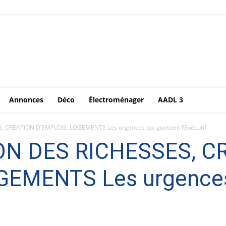
Annonces
Déco
Électroménager
AADL 3
, CRÉATION D’EMPLOIS, LOGEMENTS Les urgences qui guettent l’Exécutif
ON DES RICHESSES, C
GEMENTS Les urgences