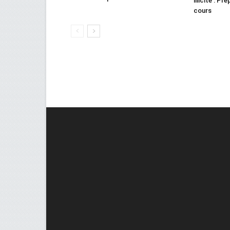
illicite : Pr
cours