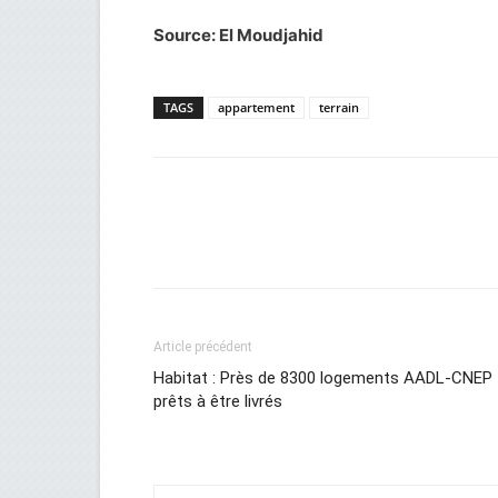
Source: El Moudjahid
TAGS
appartement
terrain
Facebook
Twitter
Wh
Article précédent
Habitat : Près de 8300 logements AADL-CNEP
prêts à être livrés