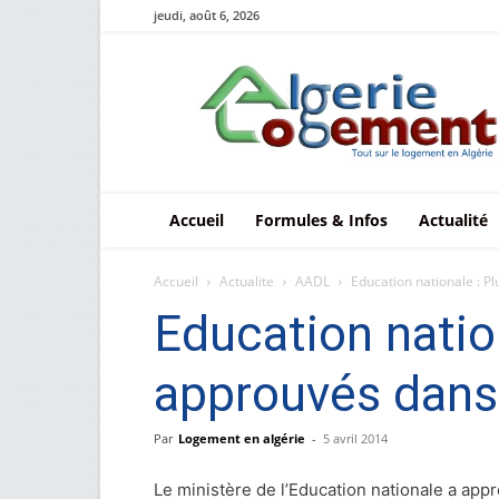
jeudi, août 6, 2026
Le
logement
en
Algérie
Accueil
Formules & Infos
Actualité
Accueil
Actualite
AADL
Education nationale : Pl
Education natio
approuvés dans
Par
Logement en algérie
-
5 avril 2014
Le ministère de l’Education nationale a app