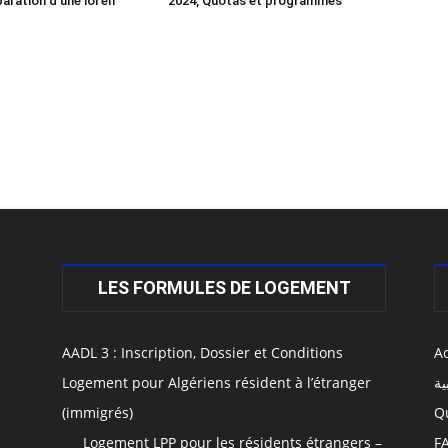
éparation d’une loi en
2024, Quotas et programmes
LES FORMULES DE LOGEMENT
AADL 3 : Inscription, Dossier et Conditions
Ac
Logement pour Algériens résident à l’étranger
ية
(immigrés)
Q
Logement LPP pour les résidents étrangers –
F