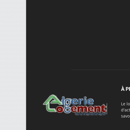
À 
Le l
d'ac
savo