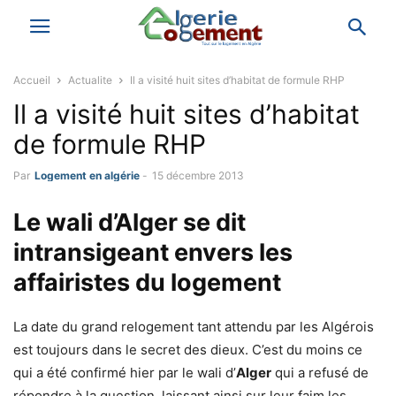
Accueil
Actualite
Il a visité huit sites d’habitat de formule RHP
Il a visité huit sites d’habitat
de formule RHP
Par
Logement en algérie
-
15 décembre 2013
Le wali d’
Alger
se dit
intransigeant envers les
affairistes du logement
La date du grand relogement tant attendu par les Algérois
est toujours dans le secret des dieux. C’est du moins ce
qui a été confirmé hier par le wali d’
Alger
qui a refusé de
répondre à la question, laissant ainsi sur leur faim les