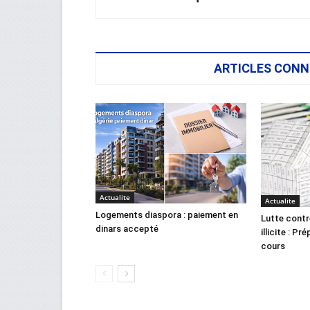
ARTICLES CONN
Actualite
Actualite
Logements diaspora : paiement en
Lutte contr
dinars accepté
illicite : Pr
cours