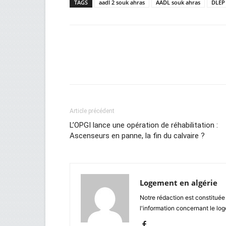
TAGS
aadl 2 souk ahras
AADL souk ahras
DLEP
Facebook
Twitter
Wh
Article précédent
L’OPGI lance une opération de réhabilitation :
Ascenseurs en panne, la fin du calvaire ?
Logement en algérie
Notre rédaction est constituée
l'information concernant le lo