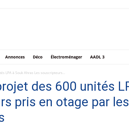
Annonces
Déco
Électroménager
AADL 3
és LPA à Souk Ahras Les souscripteurs...
rojet des 600 unités L
rs pris en otage par l
s