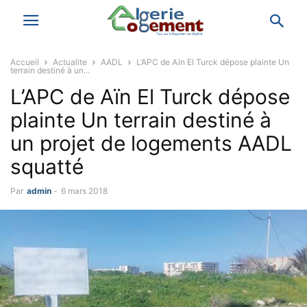
Accueil
Actualite
AADL
L’APC de Aïn El Turck dépose plainte Un
terrain destiné à un...
L’APC de Aïn El Turck dépose
plainte Un terrain destiné à
un projet de logements AADL
squatté
Par
admin
-
6 mars 2018