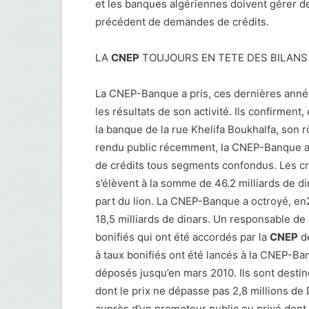
et les banques algériennes doivent gérer d
précédent de demandes de crédits.
LA
CNEP
TOUJOURS EN TETE DES BILANS
La CNEP-Banque a pris, ces dernières année
les résultats de son activité. Ils confirment,
la banque de la rue Khelifa Boukhalfa, son r
rendu public récemment, la CNEP-Banque a 
de crédits tous segments confondus. Les cr
s’élèvent à la somme de 46.2 milliards de din
part du lion. La CNEP-Banque a octroyé, en2
18,5 milliards de dinars. Un responsable de
bonifiés qui ont été accordés par la
CNEP
de
à taux bonifiés ont été lancés à la CNEP-Ba
déposés jusqu’en mars 2010. Ils sont desti
dont le prix ne dépasse pas 2,8 millions de 
auprès d’un promoteur public ou privé dont l