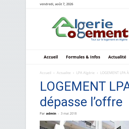
vendredi, août 7, 2026
Le
logement
en
Algérie
Accueil
Formules & Infos
Actualité
Accueil
Actualite
LPA Algérie
LOGEMENT LPA À 
LOGEMENT LPA
dépasse l’offre
Par
admin
-
3 mai 2018