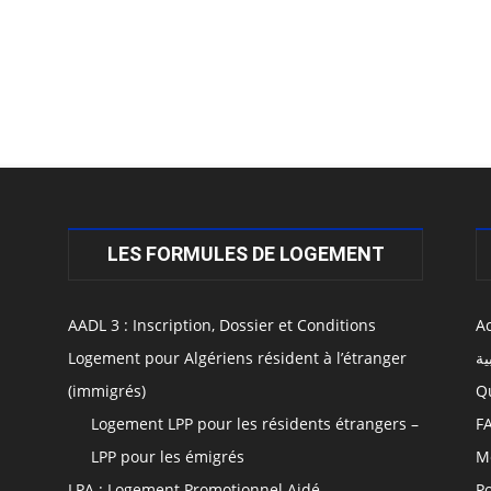
LES FORMULES DE LOGEMENT
AADL 3 : Inscription, Dossier et Conditions
Ac
Logement pour Algériens résident à l’étranger
ية
(immigrés)
Q
Logement LPP pour les résidents étrangers –
F
LPP pour les émigrés
M
LPA : Logement Promotionnel Aidé
Po