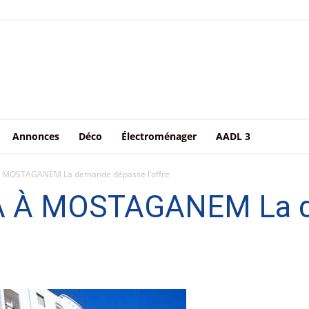
Annonces
Déco
Électroménager
AADL 3
MOSTAGANEM La demande dépasse l’offre
 À MOSTAGANEM La 