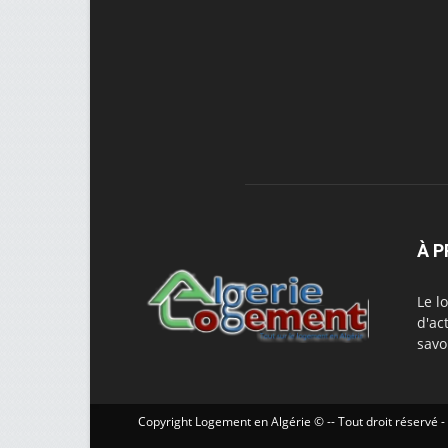
À 
Le l
d'ac
savo
Copyright Logement en Algérie © -- Tout droit réservé -