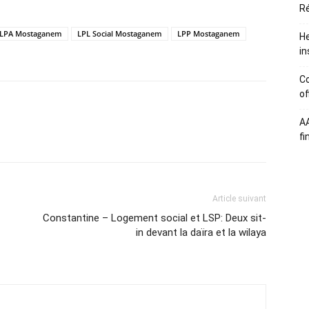
Ré
LPA Mostaganem
LPL Social Mostaganem
LPP Mostaganem
He
in
Co
of
A
atsApp
Email
Imprimer
Telegram
fi
Article suivant
Constantine – Logement social et LSP: Deux sit-
in devant la daïra et la wilaya