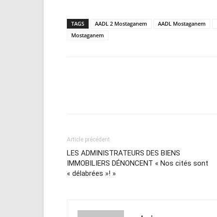
TAGS
AADL 2 Mostaganem
AADL Mostaganem
Mostaganem
Facebook
Twitter
Wh
Article précédent
LES ADMINISTRATEURS DES BIENS
IMMOBILIERS DÉNONCENT « Nos cités sont
« délabrées »! »