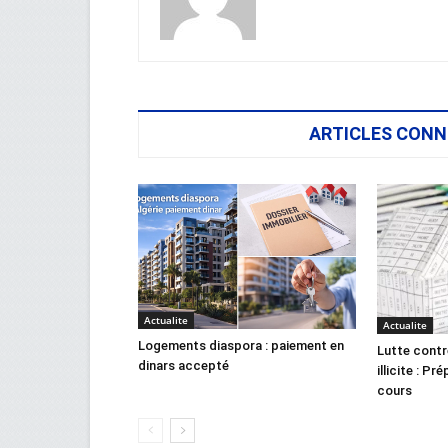
ARTICLES CONN
Actualite
Actualite
Logements diaspora : paiement en
Lutte contr
dinars accepté
illicite : Pr
cours