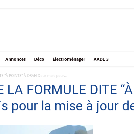
Annonces
Déco
Électroménager
AADL 3
 “À POINTS” À ORAN Deux mois pour...
LA FORMULE DITE “À
pour la mise à jour d