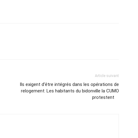
atsApp
Email
Imprimer
Telegram
Article suivant
Ils exigent d’être intégrés dans les opérations de
relogement: Les habitants du bidonville la CUMO
protestent