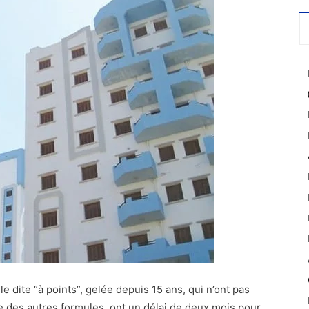
dite “à points”, gelée depuis 15 ans, qui n’ont pas
re des autres formules, ont un délai de deux mois pour