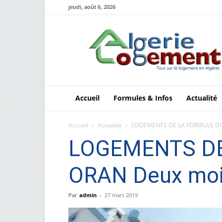
jeudi, août 6, 2026
Le
logement
en
Algérie
Accueil
Formules & Infos
Actualité
Accueil
Actualite
LOGEMENTS DE LA FORMULE DITE
LOGEMENTS DE 
ORAN Deux mois 
Par
admin
-
27 mars 2019