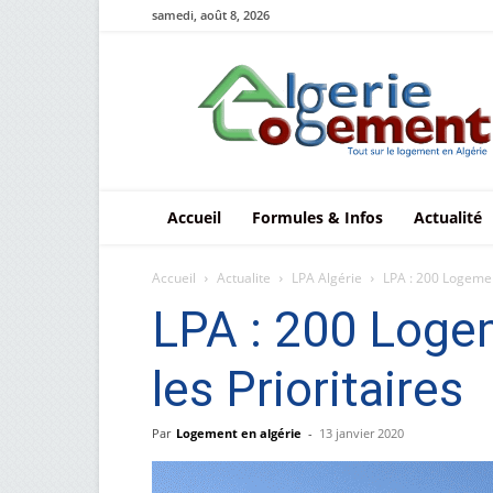
samedi, août 8, 2026
Le
logement
en
Algérie
Accueil
Formules & Infos
Actualité
Accueil
Actualite
LPA Algérie
LPA : 200 Logemen
LPA : 200 Loge
les Prioritaires
Par
Logement en algérie
-
13 janvier 2020