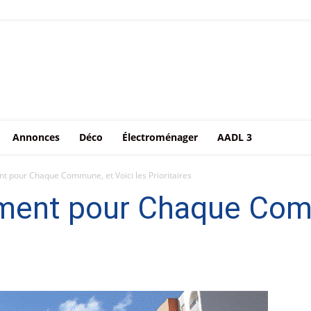
Annonces
Déco
Électroménager
AADL 3
t pour Chaque Commune, et Voici les Prioritaires
ment pour Chaque Comm