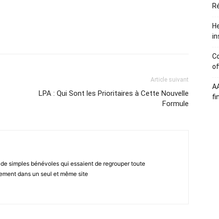
Ré
He
atsApp
Email
Imprimer
Telegram
in
Co
of
Article suivant
A
LPA : Qui Sont les Prioritaires à Cette Nouvelle
fi
Formule
 de simples bénévoles qui essaient de regrouper toute
gement dans un seul et même site