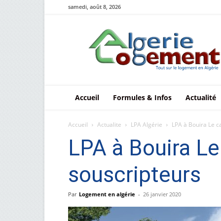
samedi, août 8, 2026
Le
logement
en
Algérie
Accueil
Formules & Infos
Actualité
Accueil
Actualite
LPA Algérie
LPA à Bouira Le c
LPA à Bouira Le
souscripteurs
Par
Logement en algérie
-
26 janvier 2020