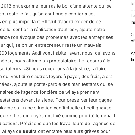
Ré
2013 ont exprimé leur ras le bol d’une attente qui se
 reste le fait qu’on continue à confier à cet
He
en plus important. «Il faut d’abord exiger de ce
in
 lui confier la réalisation d’autres», ajoute notre
Co
agence l’on évoque des problèmes avec les entreprises.
of
eur qui, selon un entrepreneur reste un mauvais
 200 logements Aadl vont habiter avant nous, qui avons
A
fi
es», nous affirme un protestataire. Le recours à la
ripteurs. «Si nous recourons à la justice, l’affaire
ui veut dire d’autres loyers à payer, des frais, alors
es», ajoute le porte-parole des manifestants qui se
nnaires de l’agence foncière de wilaya prennent
festations devant le siège. Pour préserver leur gagne-
’alarme sur «une situation conflictuelle et belliqueuse
lique ». Les employés ont fixé comme priorité le départ
ications. Précisons que les travailleurs de l’agence de
a wilaya de
Bouira
ont entamé plusieurs grèves pour