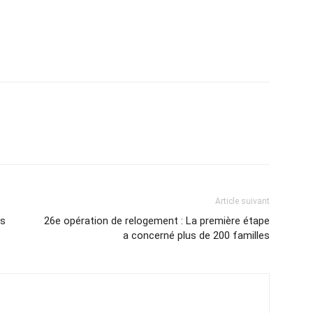
atsApp
Email
Imprimer
Telegram
Article suivant
es
26e opération de relogement : La première étape
a concerné plus de 200 familles