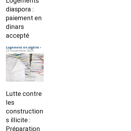
Logements
diaspora :
paiement en
dinars
accepté
Logement en algérie
-
23 novembre 2025
Lutte contre
les
construction
s illicite :
Préparation