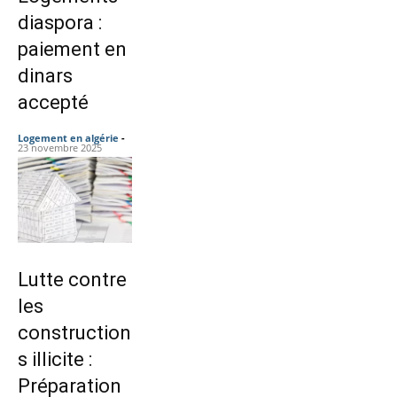
diaspora :
paiement en
dinars
accepté
Logement en algérie
-
23 novembre 2025
Lutte contre
les
construction
s illicite :
Préparation