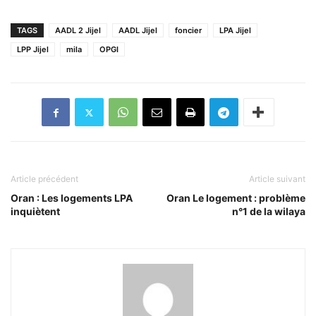
TAGS
AADL 2 Jijel
AADL Jijel
foncier
LPA Jijel
LPP Jijel
mila
OPGI
Article précédent
Article suivant
Oran : Les logements LPA
Oran Le logement : problème
inquiètent
n°1 de la wilaya