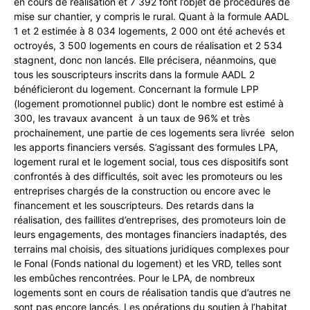
en cours de réalisation et 7 392 font l’objet de procédures de
mise sur chantier, y compris le rural. Quant à la formule AADL
1 et 2 estimée à 8 034 logements, 2 000 ont été achevés et
octroyés, 3 500 logements en cours de réalisation et 2 534
stagnent, donc non lancés. Elle précisera, néanmoins, que
tous les souscripteurs inscrits dans la formule AADL 2
bénéficieront du logement. Concernant la formule LPP
(logement promotionnel public) dont le nombre est estimé à
300, les travaux avancent à un taux de 96% et très
prochainement, une partie de ces logements sera livrée selon
les apports financiers versés. S’agissant des formules LPA,
logement rural et le logement social, tous ces dispositifs sont
confrontés à des difficultés, soit avec les promoteurs ou les
entreprises chargés de la construction ou encore avec le
financement et les souscripteurs. Des retards dans la
réalisation, des faillites d’entreprises, des promoteurs loin de
leurs engagements, des montages financiers inadaptés, des
terrains mal choisis, des situations juridiques complexes pour
le Fonal (Fonds national du logement) et les VRD, telles sont
les embûches rencontrées. Pour le LPA, de nombreux
logements sont en cours de réalisation tandis que d’autres ne
sont pas encore lancés. Les opérations du soutien à l’habitat