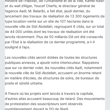
ministre de l’Habitat, de l’Urbanisme et de la Ville, Kamel Nasri
et du wali d’Alger, Youcef Cherfa, le directeur général de
l’agence Aadl, M. Belaribi, a fait état, jeudi dernier, du
lancement des travaux de réalisation de 13 300 logements de
type location-vente sur un site de 107 hectares dans la
nouvelle ville de Sidi Abdellah, regroupant 6 cités, sur un total
de 44 000 unités dont les travaux de réalisation ont été
lancés récemment. Plus de 50 milliards DA ont été consacrés
par l’Etat à la réalisation de ce dernier programme, a-t-il
souligné à l’aps.
Les nouvelles cités seront dotées de toutes les structures
publiques annexes, a ajouté notre interlocuteur. Rappelons
que sur ce dernier volet, les nouvelles cités Aadl, notamment
la nouvelle ville de Sidi Abdellah, accusent un énorme retard
en matière d’écoles, de structures de soins, de bureaux de
poste et sûreté urbaine.
A l’heure où les projets sont lancés à travers la capitale,
d’autres sites accusent beaucoup de retard. Des mouvements
de protestation des souscripteurs sont observés
quotidiennement devant la DG de l’Aadl.