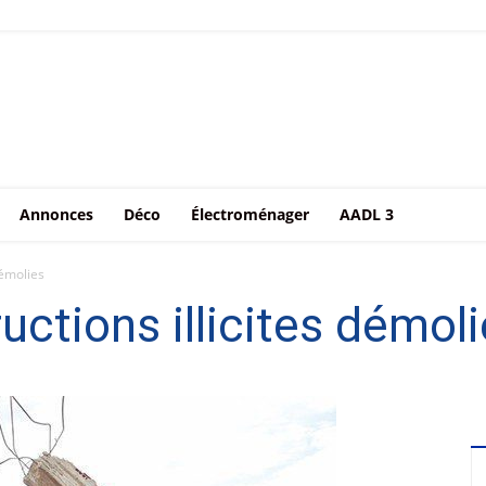
Annonces
Déco
Électroménager
AADL 3
démolies
uctions illicites démol