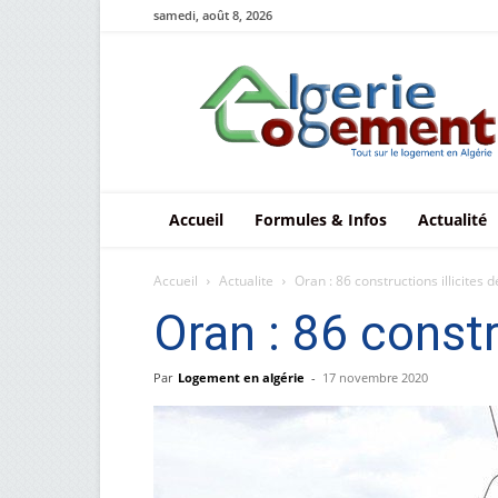
samedi, août 8, 2026
Le
logement
en
Algérie
Accueil
Formules & Infos
Actualité
Accueil
Actualite
Oran : 86 constructions illicites 
Oran : 86 constr
Par
Logement en algérie
-
17 novembre 2020