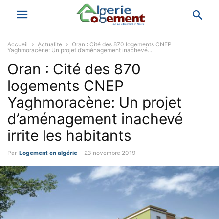
Accueil
Actualite
Oran : Cité des 870 logements CNEP
Yaghmoracène: Un projet d’aménagement inachevé...
Oran : Cité des 870
logements CNEP
Yaghmoracène: Un projet
d’aménagement inachevé
irrite les habitants
Par
Logement en algérie
-
23 novembre 2019