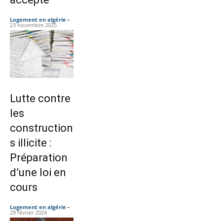
Logement en algérie
-
23 novembre 2025
Lutte contre
les
construction
s illicite :
Préparation
d’une loi en
cours
Logement en algérie
-
29 février 2024