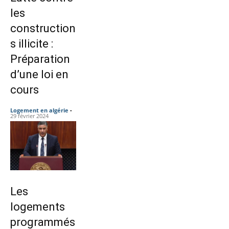
les
construction
s illicite :
Préparation
d’une loi en
cours
Logement en algérie
-
29 février 2024
Les
logements
programmés