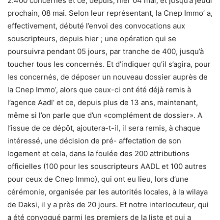
2.400 concernés et ce, depuis, hier 04 mai, et jusqu’à jeudi
prochain, 08 mai. Selon leur représentant, la Cnep Immo’ a,
effectivement, débuté l’envoi des convocations aux
souscripteurs, depuis hier ; une opération qui se
poursuivra pendant 05 jours, par tranche de 400, jusqu’à
toucher tous les concernés. Et d’indiquer qu’il s’agira, pour
les concernés, de déposer un nouveau dossier auprès de
la Cnep Immo’, alors que ceux-ci ont été déjà remis à
l’agence Aadl’ et ce, depuis plus de 13 ans, maintenant,
même si l’on parle que d’un «complément de dossier». A
l’issue de ce dépôt, ajoutera-t-il, il sera remis, à chaque
intéressé, une décision de pré- affectation de son
logement et cela, dans la foulée des 200 attributions
officielles (100 pour les souscripteurs AADL et 100 autres
pour ceux de Cnep Immo), qui ont eu lieu, lors d’une
cérémonie, organisée par les autorités locales, à la wilaya
de Daksi, il y a près de 20 jours. Et notre interlocuteur, qui
a été convoqué parmi les premiers de la liste et qui a