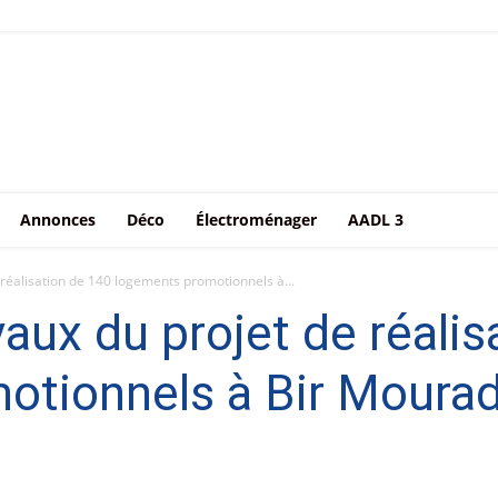
Annonces
Déco
Électroménager
AADL 3
 réalisation de 140 logements promotionnels à...
vaux du projet de réali
otionnels à Bir Mourad