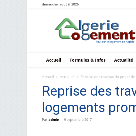
dimanche, août 9, 2026
Le
logement
en
Algérie
Accueil
Formules & Infos
Actualité
Accueil
Actualite
Reprise des travaux du projet de
Reprise des tra
logements prom
Par
admin
-
9 septembre 2017