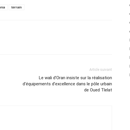
nia
terrain
atsApp
Email
Imprimer
Telegram
Article suivant
Le wali d’Oran insiste sur la réalisation
d’équipements d’excellence dans le pôle urbain
de Oued Tlelat