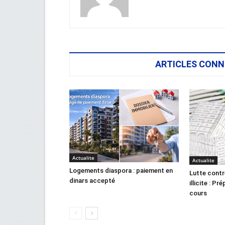
ARTICLES CONN
Actualite
Actualite
Logements diaspora : paiement en
Lutte contr
dinars accepté
illicite : Pr
cours