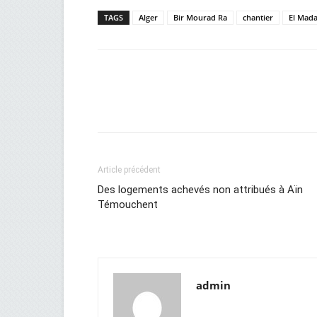
TAGS
Alger
Bir Mourad Ra
chantier
El Mada
Facebook
Twitter
Wh
Article précédent
Des logements achevés non attribués à Aïn
Témouchent
admin