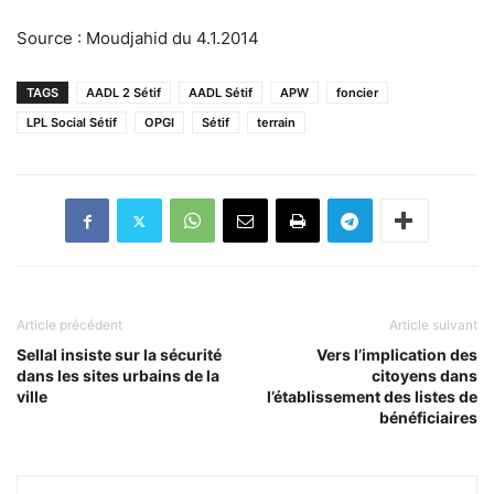
Source : Moudjahid du 4.1.2014
TAGS
AADL 2 Sétif
AADL Sétif
APW
foncier
LPL Social Sétif
OPGI
Sétif
terrain
Article précédent
Article suivant
Sellal insiste sur la sécurité
Vers l’implication des
dans les sites urbains de la
citoyens dans
ville
l’établissement des listes de
bénéficiaires