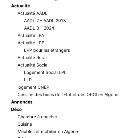
Actualité
Article précédent
Actualité AADL
AADL 2001 : Les Conservations foncières décèlent 119 souscri
AADL 2 – AADL 2013
AADL 3 – 2024
Actualité LPA
Actualité LPP
LPP pour les étrangers
Actualité Rural
Actualité Social
Logement Social LPL
LLP
logement CNEP
Cession des biens de l’Etat et des OPGI en Algérie
Notre rédaction est constituée de simpl
Annonces
Déco
Chambre à coucher
Cuisine
Meubles et mobilier en Algérie