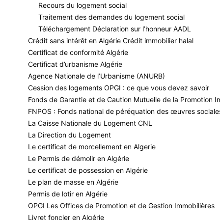
Recours du logement social
du programme AADL 3,
Abdelmadjid Tebboune
s’est content
Traitement des demandes du logement social
cours du pétrole, le projet est gelé.
Téléchargement Déclaration sur l’honneur AADL
S. A. M.
Crédit sans intérêt en Algérie Crédit immobilier halal
Certificat de conformité Algérie
Certificat d’urbanisme Algérie
Agence Nationale de l’Urbanisme (ANURB)
Cession des logements OPGI : ce que vous devez savoir
ELMOUDJAHID DU 22/8/2015
Fonds de Garantie et de Caution Mutuelle de la Promotion 
FNPOS : Fonds national de péréquation des œuvres sociale
La Caisse Nationale du Logement CNL
TAGS
Abdelmadjid Tebboune
La Direction du Logement
Le certificat de morcellement en Algerie
Le Permis de démolir en Algérie
Le certificat de possession en Algérie
Le plan de masse en Algérie
Facebook
Permis de lotir en Algérie
OPGI Les Offices de Promotion et de Gestion Immobilières
Livret foncier en Algérie