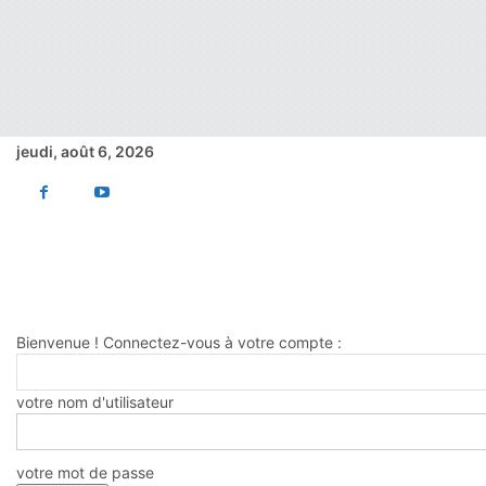
jeudi, août 6, 2026
Accueil
Actualite
AADL
Tebboune l’a annoncé, AADL : le choix du site
Tebboune l’a annoncé, AADL : l
Par
Logement en algérie
-
26 août 2015
Bienvenue ! Connectez-vous à votre compte :
votre nom d'utilisateur
votre mot de passe