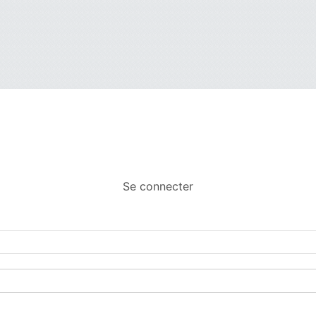
 de résidence à...
e choix du site de résidence à 
Se connecter