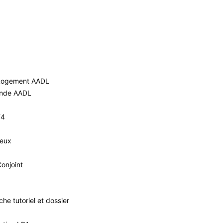
n Logement AADL
ande AADL
F4
ieux
onjoint
e tutoriel et dossier