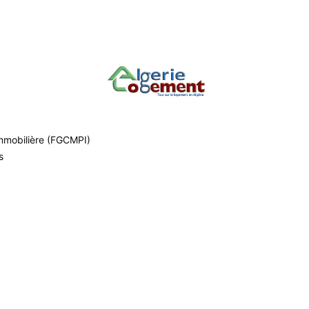
é de dire qu’il n’est pas encore à l’ordre du jour et il est évide
Immobilière (FGCMPI)
s
Twitter
WhatsApp
Email
Imprimer