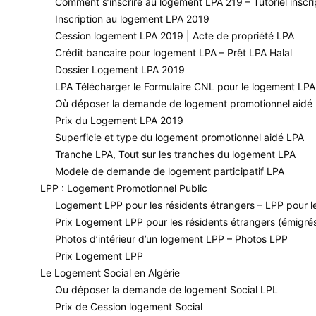
Comment s’inscrire au logement LPA 219 – Tutoriel inscri
Inscription au logement LPA 2019
S’exprimant, jeudi dernier, sur la chaîne Ennahar TV, le mini
Cession logement LPA 2019 | Acte de propriété LPA
location-vente de
2001
et 2002. À compter du 5 septembre pro
Crédit bancaire pour logement LPA – Prêt LPA Halal
par l’AADL. Ils devront remplir une fiche de vœux pour mention
Dossier Logement LPA 2019
fera, au plus tard, à la fin du mois d’octobre», a tranché Abd
LPA Télécharger le Formulaire CNL pour le logement LP
bénéficier d’un logement décent avec tant d’avantages.
Où déposer la demande de logement promotionnel aidé 
Comme annoncé donc récemment, le ministre confirme que le 
Prix du Logement LPA 2019
profit de quelque 89.153 souscripteurs ayant payé déjà la prem
Superficie et type du logement promotionnel aidé LPA
du monde pour ce 5 septembre, c’est légitime. Pour ce faire,
Tranche LPA, Tout sur les tranches du logement LPA
ça s’est produit lors des inscriptions de 2013», a-t-il assuré,
Modele de demande de logement participatif LPA
choix. Et gare aux actes de piratage, a-t-il avertit. «Si quelq
LPP : Logement Promotionnel Public
sur ce point-là.» Par ailleurs, et interrogé sur l’éventualité
Logement LPP pour les résidents étrangers – LPP pour l
Prix Logement LPP pour les résidents étrangers (émigré
on ne peut plus clair. «Ceux qui ont procédé, en premier, à l’
Photos d’intérieur d’un logement LPP – Photos LPP
aux choix des souscripteurs seront données dans les plus bref
Prix Logement LPP
que cette opération se résume en trois phases. «La première p
Le Logement Social en Algérie
la décision de la pré-affectation. En revanche, il est permis a
Ou déposer la demande de logement Social LPL
absolue. Et comme lors du payement de la 1re tranche, le retr
Prix de Cession logement Social
par les différents programme AADL et souligné, à cette occas